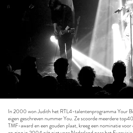
In 2000 won Judith het RTL4-talentenprogramma Your Bi
eigen geschreven nummer You. Ze scoorde meerdere top40-
TMF-award en een gouden plaat, kreeg een nominatie voo
en ging in 2004 nét niet voor Nederland naar het Eurovisie 