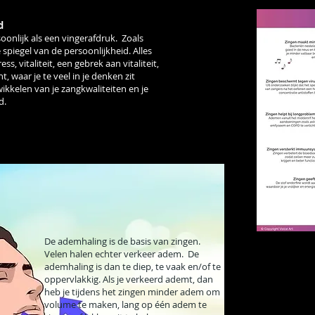
d
soonlijk als een vingerafdruk. Zoals
e spiegel van de persoonlijkheid. Alles
ss, vitaliteit, een gebrek aan vitaliteit,
t, waar je te veel in je denken zit
twikkelen van je zangkwaliteiten en je
d.
De ademhaling is de basis van zingen.
Velen halen echter verkeer adem. De
ademhaling is dan te diep, te vaak en/of te
oppervlakkig. Als je verkeerd ademt, dan
heb je tijdens het zingen minder adem om
volume te maken, lang op één adem te