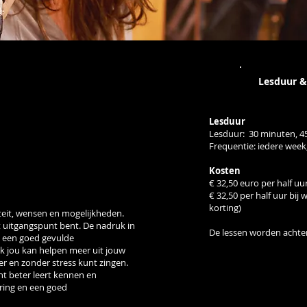
Lesduur &
Lesduur
Lesduur:
30 minuten, 4
Frequentie: iedere week,
Kosten
€ 32,50 euro per half uu
€ 32,50 per half uur bij w
korting)
teit, wensen en mogelijkheden.
t uitgangspunt bent. De nadruk in
De lessen worden achte
eb een goed gevulde
ik jou kan helpen meer uit jouw
er en zonder stress kunt zingen.
nt beter leert kennen en
aring en een goed