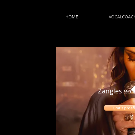
HOME
VOCALCOAC
Zangles vo
Gratis proef