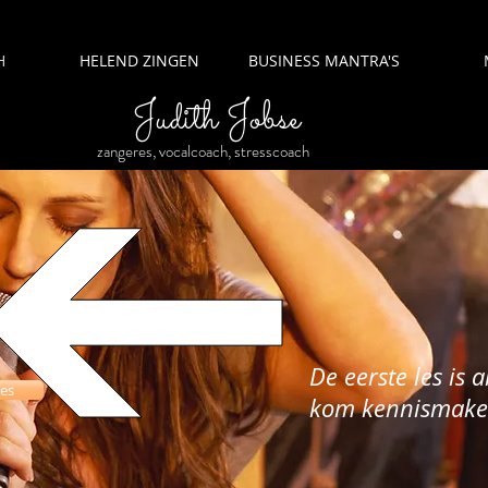
H
HELEND ZINGEN
BUSINESS MANTRA'S
Judith Jobse
zangeres, vocalcoach, stresscoach
lwassenen
De eerste les is al
les
kom kennismake